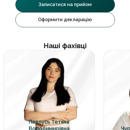
Записатися на прийом
Оформити декларацію
Наші фахівці
Павлусь Тетяна
Володимирівна
Чур