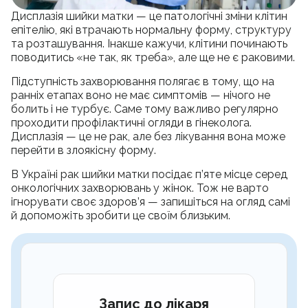
УЗД черевної порожнини
Акційні пропозиції
Facebook
Instagram
Telegram
Дисплазія шийки матки — це патологічні зміни клітин
Стоматологія
Партнерство
епітелію, які втрачають нормальну форму, структуру
Психотерапія
Франшиза
та розташування. Інакше кажучи, клітини починають
Гінекологія
Вакансії
поводитись «не так, як треба», але ще не є раковими.
Стоматологія
Урологія
Блог
Проктологія
Підступність захворювання полягає в тому, що на
Контакти
Ендокринологія
ранніх етапах воно не має симптомів — нічого не
Франшиза
Отоларингологія
болить і не турбує. Саме тому важливо регулярно
Дерматовенерологія
проходити профілактичні огляди в гінеколога.
Записатися на прийом
Кардіологія
Дисплазія — це не рак, але без лікування вона може
Неврологія
перейти в злоякісну форму.
Ортопедія і травматологія
Підписати декларацію
В Україні рак шийки матки посідає п’яте місце серед
Гастроентерологія
онкологічних захворювань у жінок. Тож не варто
Масаж та реабілітація
ігнорувати своє здоров’я — запишіться на огляд самі
Вакцинація
й допоможіть зробити це своїм близьким.
Косметологія
Видача довідок
Аналізи
Онлайн консультація
Електронні рецепти
Запис до лікаря