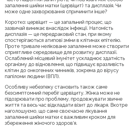
запалення шийки матки (цервіцит) та дисплазія. Чи
може одне захворювання спричинити інше?
Коротко: цервіцит — це запальний процес, що
зазвичай виникає внаслідок інфекції. Натомість
дисплазія — це передраковий стан, при якому
спостерігаються атипові зміни в клітинах епітелію.
Проте тривале неліковане запалення може створити
сприятливе середовище для розвитку дисплазії.
Ослаблений місцевий імунітет ускладнює здатність
організму до відновлення, що підвищує вразливість
клітин до онкогенних чинників, зокрема до вірусу
папіломи людини (ВПЛ).
Особливу небезпеку становить також саме
безсимптомний перебіг цервіциту. Жінка може не
підозрювати про проблему, продовжувати звичне
життя та весь час відкладати візит до лікаря. Вкотре
наголошуємо, що саме своєчасне лікування
запалення шийки матки є важливим кроком для
збереження жіночого здоров’я.