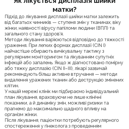
Як лікується дисплазія шийки
матки?
Підхід до лікування дисплазії шийки матки залежить
від багатьох чинників — ступеня змін у тканинах, віку
жінки, наявності вірусу папіломи людини (ВПЛ) та
загального стану здоров’я.
Методи лікування варіюються відповідно до тяжкості
ураження. При легких формах дисплазії (CIN I)
найчастіше обирають вичікувальну тактику з
регулярним моніторингом та лікуванням супутніх
інфекцій або запалень. Якщо ж діагностовано помірну
або тяжку дисплазію (CIN II–III), лікарі зазвичай
рекомендують більш активне втручання — методи
видалення уражених тканин або деструкцію змінених
клітин.
У нашій мережі клінік ми підбираємо індивідуальний
план лікування, враховуючи не лише клінічні
показники, а й динаміку змін, можливі ризики та
прагнемо до максимально щадного впливу на
організм жінки.
Після лікування, пацієнтки потребують регулярного
спостереження у гінеколога з проведенням