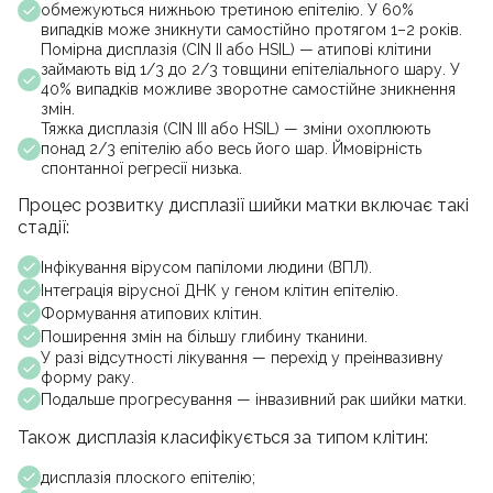
обмежуються нижньою третиною епітелію. У 60%
випадків може зникнути самостійно протягом 1–2 років.
Помірна дисплазія (CIN II або HSIL) — атипові клітини
займають від 1/3 до 2/3 товщини епітеліального шару. У
40% випадків можливе зворотне самостійне зникнення
змін.
Тяжка дисплазія (CIN III або HSIL) — зміни охоплюють
понад 2/3 епітелію або весь його шар. Ймовірність
спонтанної регресії низька.
Процес розвитку дисплазії шийки матки включає такі
стадії:
Інфікування вірусом папіломи людини (ВПЛ).
Інтеграція вірусної ДНК у геном клітин епітелію.
Формування атипових клітин.
Поширення змін на більшу глибину тканини.
У разі відсутності лікування — перехід у преінвазивну
форму раку.
Подальше прогресування — інвазивний рак шийки матки.
Також дисплазія класифікується за типом клітин:
дисплазія плоского епітелію;