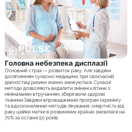
Головна небезпека дисплазії
Основний страх — розвиток раку. Але завдяки
досягненням сучасної медицини, при своєчасній
діагностиці ризики значно знижуються. Сучасні
методи дозволяють видалити змінені клітини з
мінімальним втручанням, зберігаючи здорові
тканини.Завдяки впровадженню програм скринінгу
та вдосконаленню методів лікування, смертність від
раку шийки матки в розвинених країнах знизилася на
70% за останні 50 років.