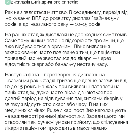
дисплазія циліндричного епітелію.
Рак не з’являється миттєво. В середньому, перехід від
інфікування ВПЛ до розвитку дисплазії займає 5–7
років, а до інвазивного раку — 10–15 років.
На ранніх стадіях дисплазія не дає жодних симптомів.
Саме тому жінки часто не підозрюють про зміни, що
вже відбуваються в організмі. Пізнє виявлення
захворювання часто пов’язане з тим, що пацієнтки
тривалий час не зверталися до лікаря — через
відсутність скарг або банальну нестачу часу.
Наступна фаза – перетворення дисплазії на
інвазивний рак. Стадія триває ще довше, зазвичай від
10 до 15 років. На жаль, при виявленні паталогій на
пізніх стадіях, дуже часто лікарі дізнаються про
довгий період не відвідування пацієнтками лікарів у
зв’язку з відсутністю скарг або часу. В наших
медичних клініках Pulse лікарі постійно наголошують
на важливості ранньої діагностики. Заради цього, ми
створили такі сучасні умови прийому, що спілкування
лікаря з пацієнтом проходить в максимально