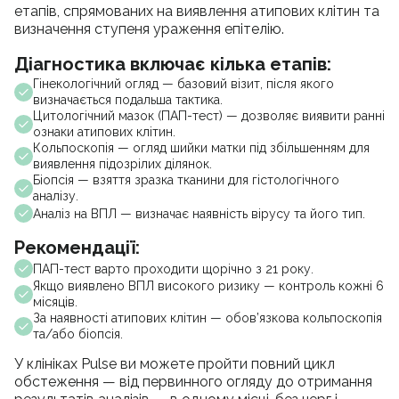
етапів, спрямованих на виявлення атипових клітин та
визначення ступеня ураження епітелію.
Діагностика включає кілька етапів:
Гінекологічний огляд — базовий візит, після якого
визначається подальша тактика.
Цитологічний мазок (ПАП-тест) — дозволяє виявити ранні
ознаки атипових клітин.
Кольпоскопія — огляд шийки матки під збільшенням для
виявлення підозрілих ділянок.
Біопсія — взяття зразка тканини для гістологічного
аналізу.
Аналіз на ВПЛ — визначає наявність вірусу та його тип.
Рекомендації:
ПАП-тест варто проходити щорічно з 21 року.
Якщо виявлено ВПЛ високого ризику — контроль кожні 6
місяців.
За наявності атипових клітин — обов’язкова кольпоскопія
та/або біопсія.
У клініках Pulse ви можете пройти повний цикл
обстеження — від первинного огляду до отримання