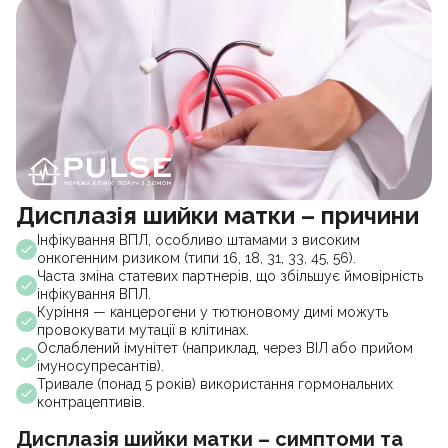
Дисплазія шийки матки – причини
Інфікування ВПЛ, особливо штамами з високим
онкогенним ризиком (типи 16, 18, 31, 33, 45, 56).
Часта зміна статевих партнерів, що збільшує ймовірність
інфікування ВПЛ.
Куріння — канцерогени у тютюновому димі можуть
провокувати мутації в клітинах.
Ослаблений імунітет (наприклад, через ВІЛ або прийом
імуносупресантів).
Тривале (понад 5 років) використання гормональних
контрацептивів.
Дисплазія шийки матки – симптоми та