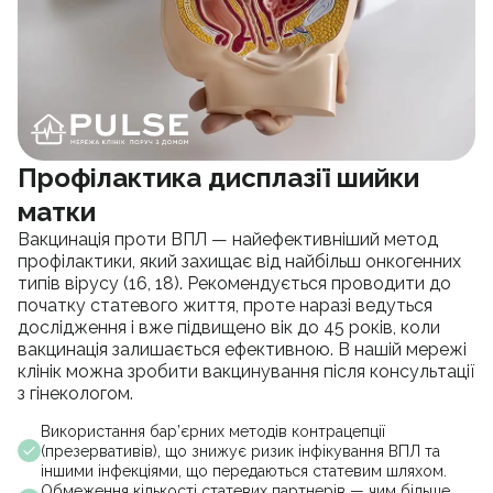
Профілактика дисплазії шийки
матки
Вакцинація проти ВПЛ — найефективніший метод
профілактики, який захищає від найбільш онкогенних
типів вірусу (16, 18). Рекомендується проводити до
початку статевого життя, проте наразі ведуться
дослідження і вже підвищено вік до 45 років, коли
вакцинація залишається ефективною. В нашій мережі
клінік можна зробити вакцинування після консультації
з гінекологом.
Використання бар’єрних методів контрацепції
(презервативів), що знижує ризик інфікування ВПЛ та
іншими інфекціями, що передаються статевим шляхом.
Обмеження кількості статевих партнерів — чим більше