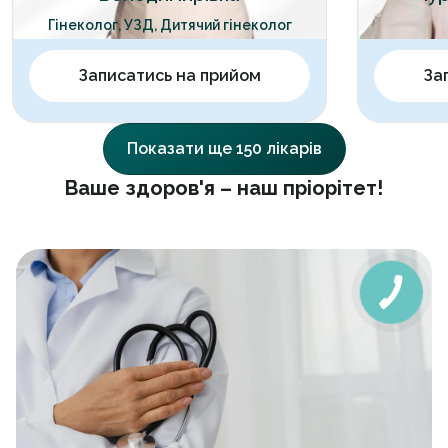
Гінеколог, УЗД, Дитячий гінеколог
Записатись на прийом
За
Показати ще 150 лікарів
Ваше здоров'я – наш пріорітет!