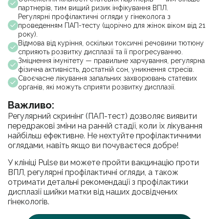
партнерів, тим вищий ризик інфікування ВПЛ.
Регулярні профілактичні огляди у гінеколога з
проведенням ПАП-тесту (щорічно для жінок віком від 21
року).
Відмова від куріння, оскільки токсичні речовини тютюну
сприяють розвитку дисплазії та її прогресуванню.
Зміцнення імунітету — правильне харчування, регулярна
фізична активність, достатній сон, уникнення стресів.
Своєчасне лікування запальних захворювань статевих
органів, які можуть сприяти розвитку дисплазії.
Важливо:
Регулярний скринінг (ПАП-тест) дозволяє виявити
передракові зміни на ранній стадії, коли їх лікування
найбільш ефективне. Не нехтуйте профілактичними
оглядами, навіть якщо ви почуваєтеся добре!
У клініці Pulse ви можете пройти вакцинацію проти
ВПЛ, регулярні профілактичні огляди, а також
отримати детальні рекомендації з профілактики
дисплазії шийки матки від наших досвідчених
гінекологів.