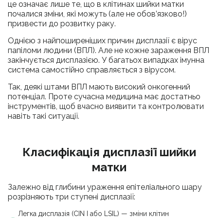
це означає лише те, що в клітинах шийки матки
почалися зміни, які можуть (але не обов’язково!)
призвести до розвитку раку.
Однією з найпоширеніших причин дисплазії є вірус
папіломи людини (ВПЛ). Але не кожне зараження ВПЛ
закінчується дисплазією. У багатьох випадках імунна
система самостійно справляється з вірусом.
Так, деякі штами ВПЛ мають високий онкогенний
потенціал. Проте сучасна медицина має достатньо
інструментів, щоб вчасно виявити та контролювати
навіть такі ситуації.
Класифікація дисплазії шийки
матки
Залежно від глибини ураження епітеліального шару
розрізняють три ступені дисплазії:
Легка дисплазія (CIN I або LSIL) — зміни клітин