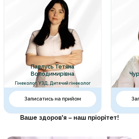
Павлусь Тетяна
Володимирівна
Чур
Гінеколог, УЗД, Дитячий гінеколог
Записатись на прийом
За
Ваше здоров'я – наш пріорітет!