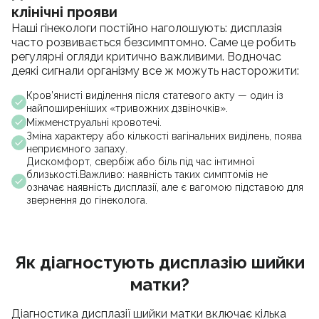
клінічні прояви
Наші гінекологи постійно наголошують: дисплазія
часто розвивається безсимптомно. Саме це робить
регулярні огляди критично важливими. Водночас
деякі сигнали організму все ж можуть насторожити:
Кров’янисті виділення після статевого акту — один із
найпоширеніших «тривожних дзвіночків».
Міжменструальні кровотечі.
Зміна характеру або кількості вагінальних виділень, поява
неприємного запаху.
Дискомфорт, свербіж або біль під час інтимної
близькості.Важливо: наявність таких симптомів не
означає наявність дисплазії, але є вагомою підставою для
звернення до гінеколога.
Як діагностують дисплазію шийки
матки?
Діагностика дисплазії шийки матки включає кілька