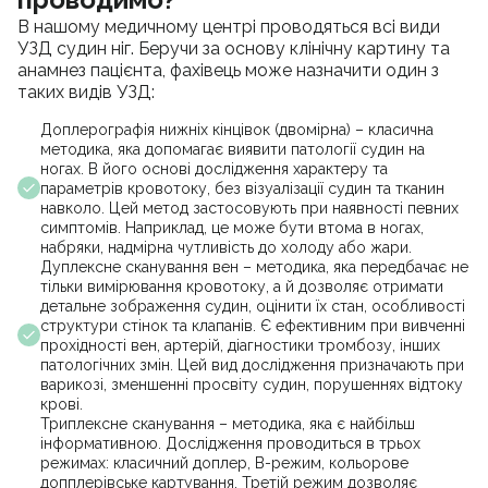
В нашому медичному центрі проводяться всі види
УЗД судин ніг. Беручи за основу клінічну картину та
анамнез пацієнта, фахівець може назначити один з
таких видів УЗД:
Доплерографія нижніх кінцівок (двомірна) – класична
методика, яка допомагає виявити патології судин на
ногах. В його основі дослідження характеру та
параметрів кровотоку, без візуалізації судин та тканин
навколо. Цей метод застосовують при наявності певних
симптомів. Наприклад, це може бути втома в ногах,
набряки, надмірна чутливість до холоду або жари.
Дуплексне сканування вен – методика, яка передбачає не
тільки вимірювання кровотоку, а й дозволяє отримати
детальне зображення судин, оцінити їх стан, особливості
структури стінок та клапанів. Є ефективним при вивченні
прохідності вен, артерій, діагностики тромбозу, інших
патологічних змін. Цей вид дослідження призначають при
варикозі, зменшенні просвіту судин, порушеннях відтоку
крові.
Триплексне сканування – методика, яка є найбільш
інформативною. Дослідження проводиться в трьох
режимах: класичний доплер, В-режим, кольорове
допплерівське картування. Третій режим дозволяє