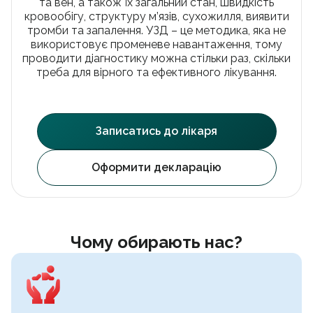
та вен, а також їх загальний стан, швидкість
УЗД черевної порожнини
Акційні пропозиції
Facebook
Instagram
Telegram
кровообігу, структуру м’язів, сухожилля, виявити
Стоматологія
Партнерство
тромби та запалення. УЗД – це методика, яка не
Психотерапія
Франшиза
використовує променеве навантаження, тому
Гінекологія
Вакансії
проводити діагностику можна стільки раз, скільки
Стоматологія
Урологія
Блог
треба для вірного та ефективного лікування.
Проктологія
Контакти
Ендокринологія
Франшиза
Отоларингологія
Дерматовенерологія
Записатись до лікаря
Записатися на прийом
Кардіологія
Неврологія
Ортопедія і травматологія
Підписати декларацію
Оформити декларацію
Гастроентерологія
Масаж та реабілітація
Вакцинація
Косметологія
Видача довідок
Чому обирають нас?
Аналізи
Онлайн консультація
Електронні рецепти