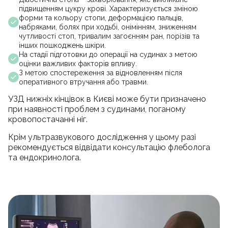
підвищенням цукру крові. Характеризується зміною
форми та кольору стопи, деформацією пальців,
набряками, болях при ходьбі, онімінням, зниженням
чутливості стоп, тривалим загоєнням ран, порізів та
інших пошкоджень шкіри.
На стадії підготовки до операції на судинах з метою
оцінки важливих факторів впливу.
З метою спостереження за відновленням після
оперативного втручання або травми.
УЗД нижніх кінцівок в Києві може бути призначено
при наявності проблем з судинами, поганому
кровопостачанні ніг.
Крім ультразвукового дослідження у цьому разі
рекомендується відвідати консультацію флеболога
та ендокринолога.