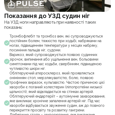
Показання до УЗД судин ніг
На УЗД ноги направляють при наявності таких
показань:
Тромбофлебіт та тромбоз вен, які супроводжуються
постійним болем, тяжкістю при ходьбі, набряками на
ногах, підвищенням температури у місцях набряку,
посиніння пальців ніг, судоми.
Варикоз, який супроводжується появою судинних
зірочок, випинання або ущільнення вен, больовими
симптомами під час ходьби, свербінням, підвищеною
чутливістю шкіри ніг.
Облітеруючий атеросклероз, який проявляється
онімінням стоп, мерзлякуватістю, болю, появою
трофічних виразок, кульгавістю. Частою причиною цієї
хвороби є поганий холестерин (ліпопротеїни низької
щільності), який відкладається на стінках артерій.
Облітеруючий ендартеріїт – аутоімунне захворювання,
яке викликає хронічне запалення артерій ніг. Під час
хвороби відбувається звуження судин, аж до повного
перекриття просвіту та розвитку гангрени.
Діабетична стопа – захворювання, яке викликане