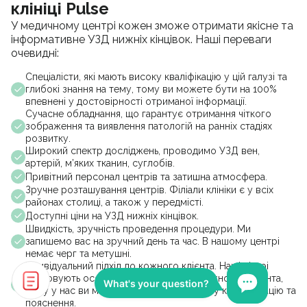
клініці Pulse
У медичному центрі кожен зможе отримати якісне та
інформативне УЗД нижніх кінцівок. Наші переваги
очевидні:
Спеціалісти, які мають високу кваліфікацію у цій галузі та
глибокі знання на тему, тому ви можете бути на 100%
впевнені у достовірності отриманої інформації.
Сучасне обладнання, що гарантує отримання чіткого
зображення та виявлення патологій на ранніх стадіях
розвитку.
Широкий спектр досліджень, проводимо УЗД вен,
артерій, м’яких тканин, суглобів.
Привітний персонал центрів та затишна атмосфера.
Зручне розташування центрів. Філіали клініки є у всіх
районах столиці, а також у передмісті.
Доступні ціни на УЗД нижніх кінцівок.
Швидкість, зручність проведення процедури. Ми
запишемо вас на зручний день та час. В нашому центрі
немає черг та метушні.
Індивідуальний підхід до кожного клієнта. Наші лікарі
враховують особливості та потреби кожного пацієнта,
тому у нас ви можете отримати детальну консультацію та
пояснення.