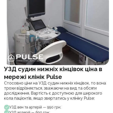
УЗД судин нижніх кінцівок ціна в
мережі клінік Pulse
Стосовно ціни на УЗД судин нижніх кінцівок, то вона
трохи відрізняється, зважаючи на вид та обсяги
дослідження. Вартість є доступною для широкого
кола пацієнтів, якщо звертатись у клініку Pulse:
УЗД вен та артерій — 990 грн;
УЗД артерій — 690 грн;