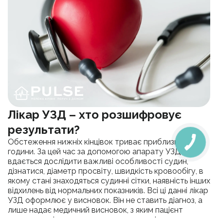
Лікар УЗД – хто розшифровує
результати?
Обстеження нижніх кінцівок триває приблизно пів
години. За цей час за допомогою апарату УЗД
вдається дослідити важливі особливості судин,
дізнатися, діаметр просвіту, швидкість кровообігу, в
якому стані знаходяться судинні сітки, наявність інших
відхилень від нормальних показників. Всі ці данні лікар
УЗД оформлює у висновок. Він не ставить діагноз, а
лише надає медичний висновок, з яким пацієнт