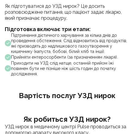
Як підготуватися до УЗД нирок? Це досить
розповсюджене питання, що пацієнт задає лікарю,
який призначає процедуру.
Підготовка включає три етапи:
Підтримання дієтичного харчування за кілька днів до
проведення обстеження. Слід відмовитись від продуктів,
які призводять до надлишкового газоутворення у
кишечнику (капуста, бобові, білий хліб та інші).
Прийняти ентеросорбенти (за призначенням лікаря).
Приходити на УЗД слід натще, останній прийом їжі
повинен бути не пізніше ніж шість годин до початку
дослідження.
Вартість послуг УЗД нирок
Як робиться УЗД нирок?
УЗД нирок в медичному центрі Pulse проводиться за
допомогою апарату високого класу.