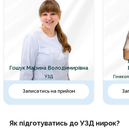
Гошук Марина Володимирівна
УЗД
Гінекол
Записатись на прийом
За
Як підготуватись до УЗД нирок?