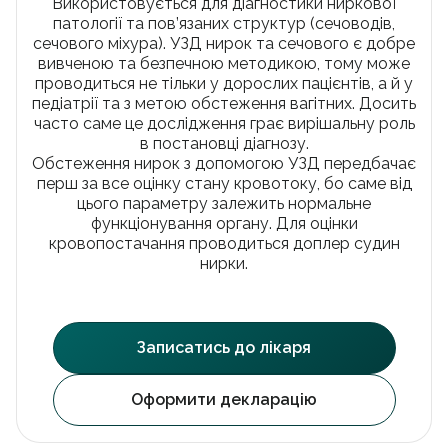
Використовується для діагностики ниркової
УЗД черевної порожнини
Акційні пропозиції
Facebook
Instagram
Telegram
патології та пов’язаних структур (сечоводів,
Стоматологія
Партнерство
сечового міхура). УЗД нирок та сечового є добре
Психотерапія
Франшиза
вивченою та безпечною методикою, тому може
Гінекологія
Вакансії
проводиться не тільки у дорослих пацієнтів, а й у
Стоматологія
Урологія
Блог
педіатрії та з метою обстеження вагітних. Досить
Проктологія
Контакти
часто саме це дослідження грає вирішальну роль
Ендокринологія
Франшиза
в постановці діагнозу.
Отоларингологія
Обстеження нирок з допомогою УЗД передбачає
Дерматовенерологія
перш за все оцінку стану кровотоку, бо саме від
Записатися на прийом
Кардіологія
цього параметру залежить нормальне
Неврологія
функціонування органу. Для оцінки
Ортопедія і травматологія
Підписати декларацію
кровопостачання проводиться доплер судин
Гастроентерологія
нирки.
Масаж та реабілітація
Вакцинація
Косметологія
Видача довідок
Записатись до лікаря
Аналізи
Онлайн консультація
Електронні рецепти
Оформити декларацію