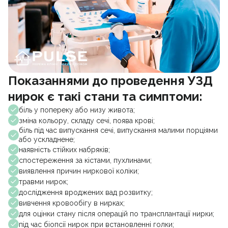
Показаннями до проведення УЗД
нирок є такі стани та симптоми:
біль у попереку або низу живота;
зміна кольору, складу сечі, поява крові;
біль під час випускання сечі, випускання малими порціями
або ускладнене;
наявність стійких набряків;
спостереження за кістами, пухлинами;
виявлення причин ниркової коліки;
травми нирок;
дослідження вроджених вад розвитку;
вивчення кровообігу в нирках;
для оцінки стану після операцій по трансплантації нирки;
під час біопсії нирок при встановленні голки;