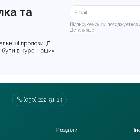
лка та
Підписуючись, ви погоджуєтеся 
Детальніше
льніші пропозиції
и бути в курсі наших
(050) 222-91-14
Розділи
Ін