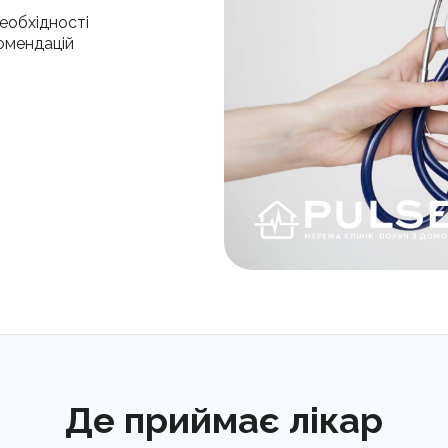
еобхідності
омендацій
Де приймає лікар