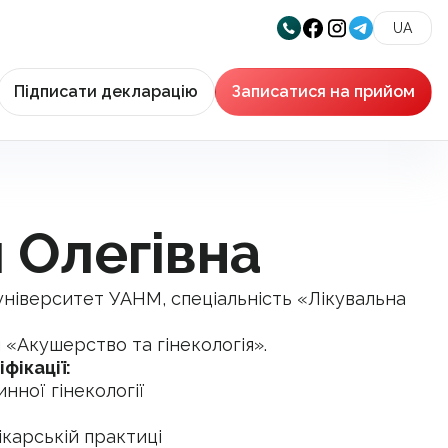
UA
Підписати декларацію
Записатися на прийом
 Олегівна
ніверситет УАНМ, спеціальність «Лікувальна
 «Акушерство та гінекологія».
фікації:
нної гінекології
ікарській практиці