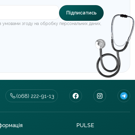
Підписатись
з умовами згоду на обробку персональних даних,
(068) 222-91-13
формація
PULSE