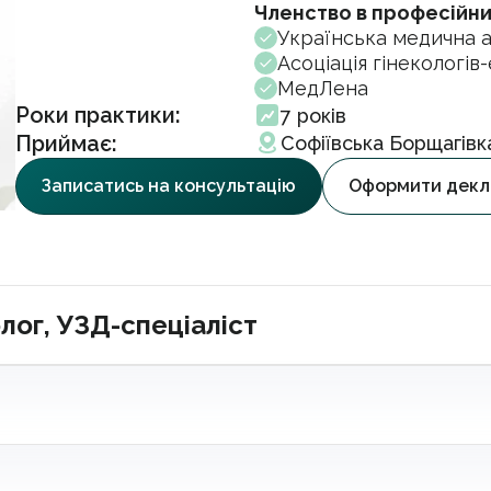
Членство в професійних
Українська медична 
Асоціація гінекологі
МедЛена
Роки практики:
7 років
Приймає:
Софіївська Борщагівка
Записатись на консультацію
Оформити декл
лог, УЗД-спеціаліст