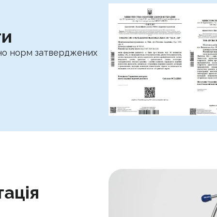
ти
ідно норм затверджених
тація