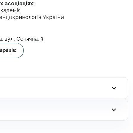
 асоціаціях:
академія
в-ендокринологів України
, вул. Сонячна, 3
арацію