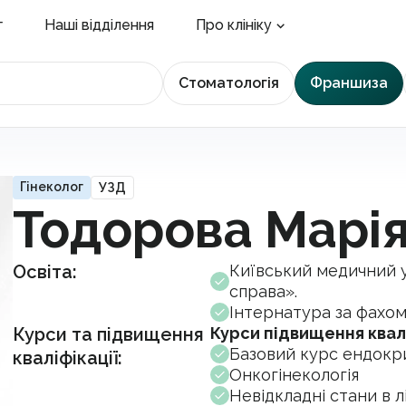
г
Наші відділення
Про клініку
Стоматологія
Франшиза
Гінеколог
УЗД
Тодорова Марія
Освіта:
Київський медичний у
справа».
Інтернатура за фахом
Курси та підвищення
Курси підвищення квалі
Базовий курс ендокри
кваліфікації:
Онкогінекологія
Невідкладні стани в л