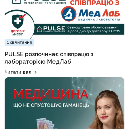
1 хв читання
PULSE розпочинає співпрацю з
лабораторією МедЛаб
Читати далі