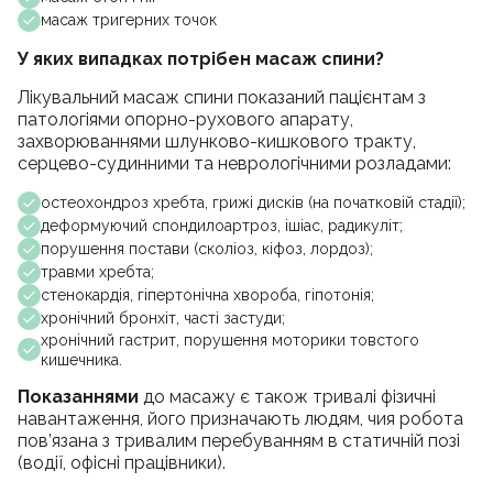
масаж тригерних точок
У яких випадках потрібен масаж спини?
Лікувальний масаж спини показаний пацієнтам з
патологіями опорно-рухового апарату,
захворюваннями шлунково-кишкового тракту,
серцево-судинними та неврологічними розладами:
остеохондроз хребта, грижі дисків (на початковій стадії);
деформуючий спондилоартроз, ішіас, радикуліт;
порушення постави (сколіоз, кіфоз, лордоз);
травми хребта;
стенокардія, гіпертонічна хвороба, гіпотонія;
хронічний бронхіт, часті застуди;
хронічний гастрит, порушення моторики товстого
кишечника.
Показаннями
до масажу є також тривалі фізичні
навантаження, його призначають людям, чия робота
пов’язана з тривалим перебуванням в статичній позі
(водії, офісні працівники).