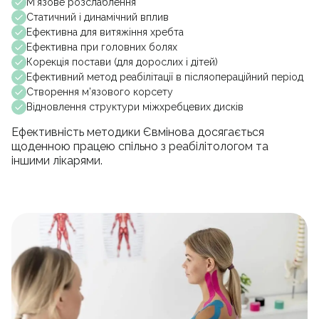
М’язове розслаблення
Статичний і динамічний вплив
Ефективна для витяжіння хребта
Ефективна при головних болях
Корекція постави (для дорослих і дітей)
Ефективний метод реабілітації в післяопераційний період
Створення м’язового корсету
Відновлення структури міжхребцевих дисків
Ефективність методики Євмінова досягається
щоденною працею спільно з реабілітологом та
іншими лікарями.