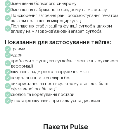
Зменшення больового синдрому.
Зменшення набрякового синдрому і лімфостазу.
Прискорення загоєння ран і розсмоктування гематом
шляхом поліпшення мікроциркуляції.
Поліпшення стабілізації та функції суглобів шляхом
впливу на м’язово-зв’язковий апарат суглоба.
Показання для застосування тейпів:
травми
удари
проблеми з функцією суглобів, зменшення рухливості,
деформації
лікування надмірного напруження м’язів
неврологічні та вісцелярні болі
використання на постінсультному етапі для більш
ефективної реабілітації
сколіоз та корегування постави
у педіатрії лікування при вальгусі та дисплазії
Пакети Pulse