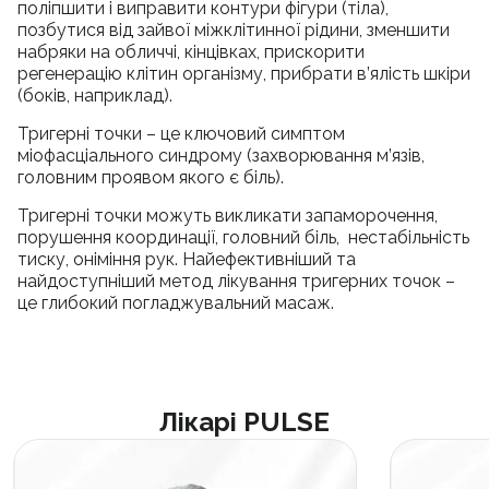
поліпшити і виправити контури фігури (тіла),
позбутися від зайвої міжклітинної рідини, зменшити
набряки на обличчі, кінцівках, прискорити
регенерацію клітин організму, прибрати в’ялість шкіри
(боків, наприклад).
Тригерні точки – це ключовий симптом
міофасціального синдрому (захворювання м’язів,
головним проявом якого є біль).
Тригерні точки можуть викликати запаморочення,
порушення координації, головний біль, нестабільність
тиску, оніміння рук. Найефективніший та
найдоступніший метод лікування тригерних точок –
це глибокий погладжувальний масаж.
Лікарі PULSE