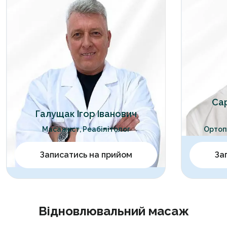
Са
Галущак Ігор Іванович
Масажист, Реабілітолог
Ортоп
Записатись на прийом
За
Відновлювальний масаж