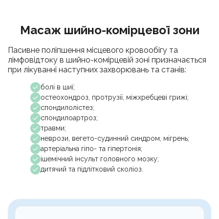
Масаж шийно-комірцевої зони
Пасивне поліпшення місцевого кровообігу та
лімфовідтоку в шийно-комірцевій зоні призначається
при лікуванні наступних захворювань та станів:
болі в шиї;
остеохондроз, протрузії, міжхребцеві грижі;
спондилолістез;
спондилоартроз;
травми;
неврози, вегето-судинний синдром, мігрень;
артеріальна гіпо- та гіпертонія;
ішемічний інсульт головного мозку;
дитячий та підлітковий сколіоз.