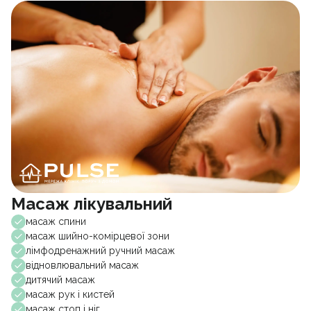
Масаж лікувальний
масаж спини
масаж шийно-комірцевої зони
лімфодренажний ручний масаж
відновлювальний масаж
дитячий масаж
масаж рук і кистей
масаж стоп і ніг