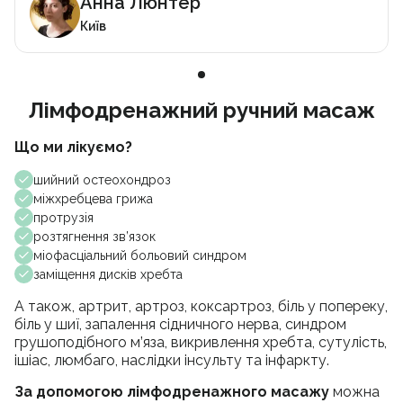
Анна Люнтер
Київ
Лімфодренажний ручний масаж
Що ми лікуємо?
шийний остеохондроз
міжхребцева грижа
протрузія
розтягнення зв’язок
міофасціальний больовий синдром
заміщення дисків хребта
А також, артрит, артроз, коксартроз, біль у попереку,
біль у шиї, запалення сідничного нерва, синдром
грушоподібного м’яза, викривлення хребта, сутулість,
ішіас, люмбаго, наслідки інсульту та інфаркту.
За допомогою лімфодренажного масажу
можна