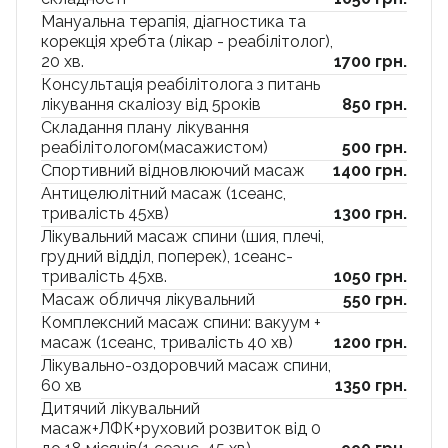
Мануальна терапія, діагностика та
корекція хребта (лікар - реабілітолог),
20 хв.
1700 грн.
Консультація реабілітолога з питань
лікування скаліозу від 5років
850 грн.
Складання плану лікування
реабілітологом(масажистом)
500 грн.
Спортивний відновлюючий масаж
1400 грн.
Антицелюлітний масаж (1сеанс,
тривалість 45хв)
1300 грн.
Лікувальний масаж спини (шия, плечі,
грудний відділ, поперек), 1сеанс-
тривалість 45хв.
1050 грн.
Масаж обличчя лікувальний
550 грн.
Комплексний масаж спини: вакуум +
масаж (1сеанс, тривалість 40 хв)
1200 грн.
Лікувально-оздоровчий масаж спини,
60 хв
1350 грн.
Дитячий лікувальний
масаж+ЛФК+руховий розвиток від 0