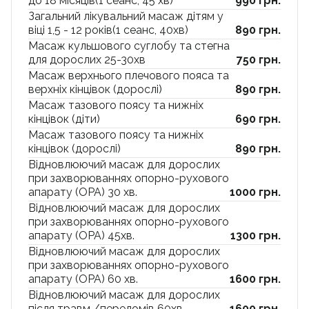
до 18 місяців(1 сеанс, 45 хв)
990 грн.
Загальний лікувальний масаж дітям у
віці 1,5 - 12 років(1 сеанс, 40хв)
890 грн.
Масаж кульшового суглобу та стегна
для дорослих 25-30хв
750 грн.
Масаж верхнього плечового пояса та
верхніх кінцівок (дорослі)
890 грн.
Масаж тазового поясу та нижніх
кінцівок (діти)
690 грн.
Масаж тазового поясу та нижніх
кінцівок (дорослі)
890 грн.
Відновлюючий масаж для дорослих
при захворюваннях опорно-рухового
апарату (ОРА) 30 хв.
1000 грн.
Відновлюючий масаж для дорослих
при захворюваннях опорно-рухового
апарату (ОРА) 45хв.
1300 грн.
Відновлюючий масаж для дорослих
при захворюваннях опорно-рухового
апарату (ОРА) 60 хв.
1600 грн.
Відновлюючий масаж для дорослих
після травм /переломів 60хв.
1600 грн.