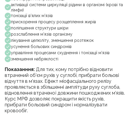
активації системи циркуляції рідини в організмі (крові та
лімфи)
тонізації в’ялих м’язів
прискорення процесу розщеплення жирів
поліпшення структури шкіри
розслаблення м’язів організму
лікування целюліту, зменшення розтяжок
усунення больових синдромів
управління процесами схуднення і тонізації м’язів
зменшення набряклості
Показанння:
Для тих, кому потрібно відновити
втрачений об’єм рухів у суглобі, прибрати больові
відчуття в м’язах. Ефект міофасціального релізу
проявляється в збільшенні амплітуди руху суглоба,
відновлення втраченої довжини пошкоджених м’язів.
Курс МРФ дозволяє покращити якість рухів,
прибрати больовий синдром і нормалізувати
кровообіг.