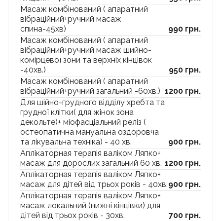
Масаж комбінований ( апаратний
вібраційний+ручний масаж
спина-45хв)
990 грн.
Масаж комбінований ( апаратний
вібраційний+ручний масаж шийно-
комірцевої зони та верхніх кінцівок
-40хв.)
950 грн.
Масаж комбінований ( апаратний
вібраційний+ручний загальний -60хв.)
1200 грн.
Для шійно-грудного відділу хребта та
грудної клітки( для жінок зона
декольте)+ міофасціальний реліз (
остеопатична мануальна оздоровча
та лікувальна техніка) - 40 хв.
900 грн.
Аплікаторная терапія валіком Ляпко+
масаж для дорослих загальний 60 хв.
1200 грн.
Аплікаторная терапія валіком Ляпко+
масаж для дітей від трьох років - 40хв.
900 грн.
Аплікаторная терапія валіком Ляпко+
масаж локальний (нижні кінцівки) для
дітей від трьох років - 30хв.
700 грн.