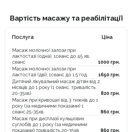
Вартість масажу та реабілітації
Послуга
Ціна
Масаж молочної залози при
лактостазі (одна), 1сеанс до 45 хв.
сеанс
1000 грн.
Масаж молочної залози при
лактостазі (дві), 1сеанс до 1,5 год
1650 грн.
Дитячий лікувальний масаж дітям від 2
місяців до 1 року (1 сеанс, тривалість
20-35хв)
820 грн.
Масаж при кривошиї від 3 тижнів до 1
року (за медичними показами) 1
сеанс,25-35хв
860 грн.
Масаж при дисплазії кульшових
суглобів до 1 року (за медичними
показами),тривалість 20-35хв
860 грн.