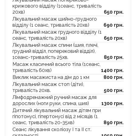
крижового відділу (1сеанс, тривалість
20хв)
650 грн.
Лікувальний масаж шийно-грудного
відділу (1 сеанс, тривалість 20хв)
690 грн.
Лікувальний масаж грудного відділу (1
сеанс, тривалість 20хв)
650 грн.
Лікувальний масаж спини (шия, плечі,
грудний відділ, поперековий відділ),
1сеанс-тривалість 25хв.
850 грн.
Масаж класичний всього тіла (1сеанс,
тривалість 60хв)
1400 грн.
Виклик масажиста на дім до 1 км
800 грн.
Лікувальний масаж стоп (діти),
тривалість 20хв.
500 грн.
Лімфодренажний ручний масаж для
дорослих (ноги руки, спина, шия)
1300 грн.
Дитячий лікувальний масаж дітям при
гіпотонусі, гіпертонусі від 2 місяців (1
сеанс, тривалість 20-35хв)
890 грн.
Сеанс лікування сколіозу I та II ст.
складності
1050 грн.