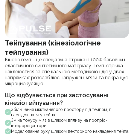
Тейпування (кінезіологічне
тейпування)
Кінезіотейп – це спеціальна стрічка із 100% бавовни і
еластичного синтетичного матеріалу. Тейп-стрічка
наклеюється за спеціальною методикою і діє у двох
напрямках: розслаблює напружені м’язи та покращує
мікроциркуляцію.
Що відбувається при застосуванні
кінезіотейпування?
Збільшення міжтканевого простору під тейпом, в
наслідок натягу тейпа.
Зміна тонусу м’язів шляхом впливу на пропріо- і
інтерорецептори.
Моделювання руху шляхом векторного накладення тейпа.