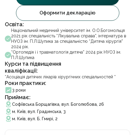
УЗД черевної порожнини
Акційні пропозиції
Facebook
Instagram
Telegram
Стоматологія
Партнерство
Оформити декларацію
Психотерапія
Франшиза
Гінекологія
Освіта:
Вакансії
Стоматологія
Урологія
Блог
Національний медичний університет ім. О.О.Богомольця
Проктологія
Контакти
2021 рік спеціальність “Лікувальна справа”, інтернатура в
Ендокринологія
НУОЗ ім. П.Л.Шупика за спеціальністю “Дитяча хірургія”
Франшиза
Отоларингологія
2024 рік.
“Ортопедія і і травматологія дитяча” 2024 рік НУОЗ ім.
Дерматовенерологія
Записатися на прийом
П.Л.Шупика
Кардіологія
Курси та підвищення
Неврологія
кваліфікації:
Ортопедія і травматологія
Підписати декларацію
Гастроентерологія
“Асоціація дитячих лікарів хірургічних спеціальностей “
Роки практики:
Масаж та реабілітація
Вакцинація
3 роки
Косметологія
Приймає:
Видача довідок
Софіївська Борщагівка, вул. Боголюбова, 26
Аналізи
м. Київ, вул. Градинська, 3
Онлайн консультація
м. Київ, вул. Б. Гмирі, 2
Електронні рецепти