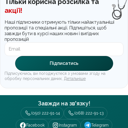
Тільки корисна розсилка та
акції!
Наші підписники отримують тільки найактуальніші
пропозиції та спеціальні акції. Підпишіться, щоб
завжди бути в курсі наших новин і вигідних
пропозицій
Підписатись
Підписуючись, ви погоджуєтеся з умовами згоду на
обробку персональних даних,
Детальніше
Завжди на зв'язку!
(050) 222-91-14
(068) 222-91-13
Facebook
Instagram
Telegram