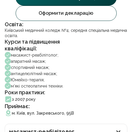
УЗД черевної порожнини
Акційні пропозиції
Facebook
Instagram
Telegram
Стоматологія
Партнерство
Оформити декларацію
Психотерапія
Франшиза
Гінекологія
Вакансії
Освіта:
Стоматологія
Урологія
Блог
Київський медичний коледж №4, середня спеціальна медична
Проктологія
Контакти
освіта.
Ендокринологія
Курси та підвищення
Франшиза
Отоларингологія
кваліфікації:
Дерматовенерологія
масажист-реабілітолог;
Записатися на прийом
Кардіологія
апаратний масаж;
Неврологія
спортивний масаж;
Ортопедія і травматологія
Підписати декларацію
антицелюлітний масаж;
Гастроентерологія
Юмейхо-терапія;
Масаж та реабілітація
м’які остеопатичні техніки.
Вакцинація
Роки практики:
Косметологія
Видача довідок
з 2007 року
Аналізи
Приймає:
Онлайн консультація
м. Київ, вул. Закревського, 95В
Електронні рецепти
масажист-реабілітолог