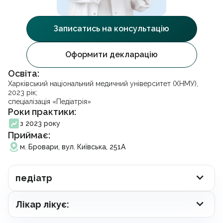
УЗД черевної порожнини
Акційні пропозиції
Facebook
Instagram
Telegram
Стоматологія
Партнерство
Психотерапія
Записатись на консультацію
Франшиза
Гінекологія
Вакансії
Стоматологія
Урологія
Блог
Оформити декларацію
Проктологія
Контакти
Ендокринологія
Франшиза
Освіта:
Отоларингологія
Харківський національний медичний університет (ХНМУ),
Дерматовенерологія
2023 рік;
Записатися на прийом
Кардіологія
спеціалізація «Педіатрія»
Неврологія
Роки практики:
Ортопедія і травматологія
Підписати декларацію
з 2023 року
Гастроентерологія
Приймає:
Масаж та реабілітація
Вакцинація
м. Бровари, вул. Київська, 251А
Косметологія
Видача довідок
Аналізи
педіатр
Онлайн консультація
Електронні рецепти
Лікар лікує: