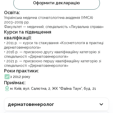
Оформити декларацію
УЗД черевної порожнини
Акційні пропозиції
Facebook
Instagram
Telegram
Стоматологія
Партнерство
Освіта:
Психотерапія
Франшиза
Українська медична стоматологічна академія (УМСА)
Гінекологія
Вакансії
2003–2009 рр.
Стоматологія
Урологія
Блог
Факультет — медичний, спеціальність «Лікувальна справа»
Проктологія
Контакти
Курси та підвищення
Ендокринологія
Франшиза
кваліфікації:
Отоларингологія
• 2011 р. — курси та стажування «Косметологія в практиці
Дерматовенерологія
дерматовенеролога»
Записатися на прийом
Кардіологія
• 2016 р. — присвоєно другу кваліфікаційну категорію зі
Неврологія
спеціальності «Дерматовенерологія»
Ортопедія і травматологія
Підписати декларацію
• 2021 р. — присвоєно першу кваліфікаційну категорію зі
Гастроентерологія
спеціальності «Дерматовенерологія»
Масаж та реабілітація
Роки практики:
Вакцинація
з 2012 року
Косметологія
Приймає:
Видача довідок
м. Київ, вул. Салютна, 2, ЖК “Файна Таун”, буд. 21
Аналізи
Онлайн консультація
Електронні рецепти
дерматовенеролог