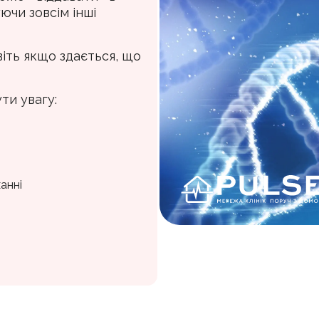
уючи зовсім інші
іть якщо здається, що
ти увагу:
анні