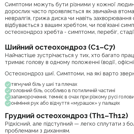
Симптоми можуть бути різними у кожної людини
дорослих часто проявляється як звичайна втом
невралгія, грижа диска чи навіть захворювання 
відбувається з вашим хребтом, чи пов’язані сим
остеохондроз хребта - симптоми, перебіг, стаді
Шийний остеохондроз (C1–C7)
Найчастіше зустрічається у тих, хто багато пр
тримає голову в одному положенні (водії, офісні
Остеохондроз шиї. Симптоми, на які варто зверн
тягнучий біль у шиї та плечах
головний біль, особливо в потиличній частині
запаморочення, темніє в очах при різкому русі голов
оніміння рук або відчуття «мурашок» у пальцях
Грудний остеохондроз (Th1–Th12)
Рідкісний, але підступний — легко сплутати з бо
проблемами з диханням.