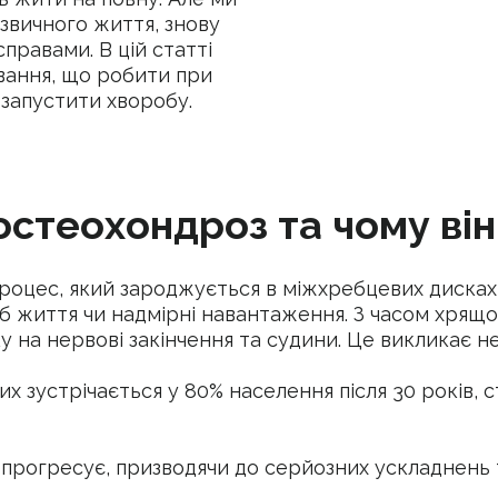
 звичного життя, знову
равами. В цій статті
ування, що робити при
 запустити хворобу.
остеохондроз та чому він
процес, який зароджується в міжхребцевих дисках
б життя чи надмірні навантаження. З часом хрящо
на нервові закінчення та судини. Це викликає не л
х зустрічається у 80% населення після 30 років,
 прогресує, призводячи до серйозних ускладнень 