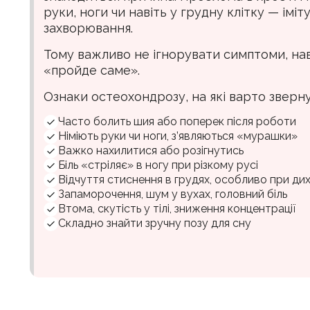
руки, ноги чи навіть у грудну клітку — іміт
захворювання.
Тому важливо не ігнорувати симптоми, нав
«пройде саме».
Ознаки остеохондрозу, на які варто зверну
Часто болить шия або поперек після роботи
Німіють руки чи ноги, з’являються «мурашки»
Важко нахилитися або розігнутись
Біль «стріляє» в ногу при різкому русі
Відчуття стиснення в грудях, особливо при дих
Запаморочення, шум у вухах, головний біль
Втома, скутість у тілі, зниження концентрації
Складно знайти зручну позу для сну