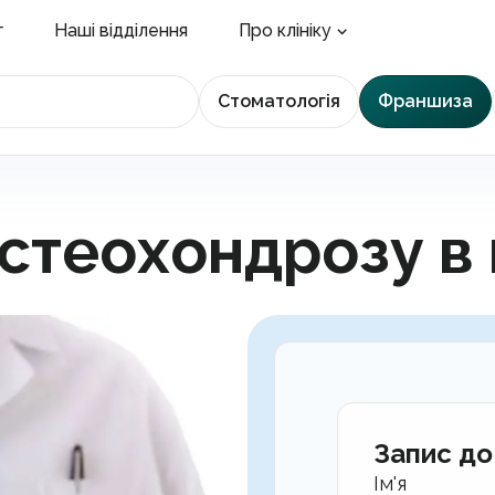
г
Наші відділення
Про клініку
Стоматологія
Франшиза
стеохондрозу в к
Запис до
Ім'я