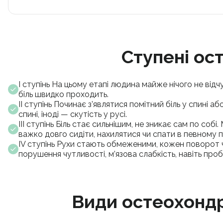
Ступені ос
І ступінь На цьому етапі людина майже нічого не від
біль швидко проходить.
ІІ ступінь Починає з’являтися помітний біль у спині 
спині, іноді — скутість у русі.
ІІІ ступінь Біль стає сильнішим, не зникає сам по соб
важко довго сидіти, нахилятися чи спати в певному 
ІV ступінь Рухи стають обмеженими, кожен поворот ч
порушення чутливості, м’язова слабкість, навіть про
Види остеохондр