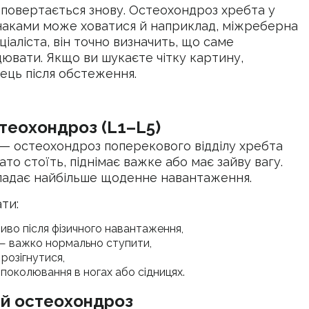
 повертається знову. Остеохондроз хребта у
знаками може ховатися й наприклад, міжреберна
іаліста, він точно визначить, що саме
цювати. Якщо ви шукаєте чітку картину,
вець після обстеження.
теохондроз (L1–L5)
— остеохондроз поперекового відділу хребта
ато стоїть, піднімає важке або має зайву вагу.
падає найбільше щоденне навантаження.
ти:
иво після фізичного навантаження,
у — важко нормально ступити,
розігнутися,
и поколювання в ногах або сідницях.
й остеохондроз