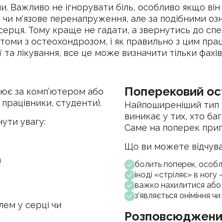
. Важливо не ігнорувати біль, особливо якщо він
а чи м'язове перенапруження, але за подібними о
серця. Тому краще не гадати, а звернутись до спец
птоми з остеохондрозом, і як правильно з цим пра
ї та лікування, все це може визначити тільки фахі
Поперековий ос
ацює за комп’ютером або
 працівники, студенти).
Найпоширеніший тип 
виникає у тих, хто баг
ути увагу:
Саме на поперек при
Що ви можете відчува
и
болить поперек, особл
іноді «стріляє» в ног
важко нахилитися або 
з’являється оніміння ч
лем у серці чи
Розповсюджени