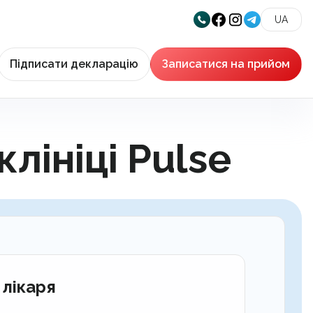
UA
Підписати декларацію
Записатися на прийом
лініці Pulse
 лікаря