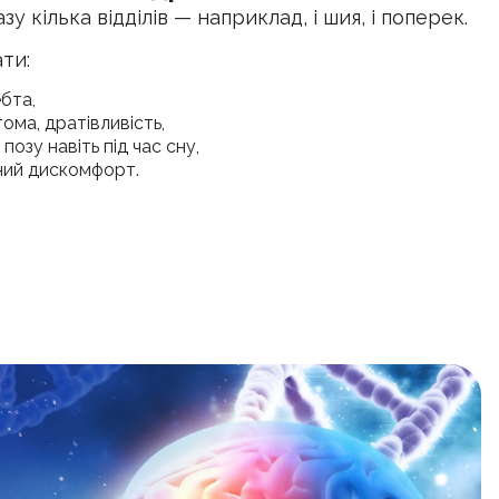
у кілька відділів — наприклад, і шия, і поперек.
ти:
ебта,
ома, дратівливість,
позу навіть під час сну,
ний дискомфорт.