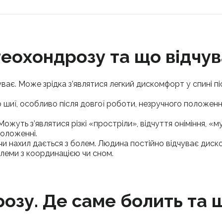
теохондрозу та що відчу
чуває. Може зрідка з’являтися легкий дискомфорт у спині п
або шиї, особливо після довгої роботи, незручного положенн
і. Можуть з’являтися різкі «простріли», відчуття оніміння, 
положенні.
и нахил дається з болем. Людина постійно відчуває диск
блеми з координацією чи сном.
озу. Де саме болить та 