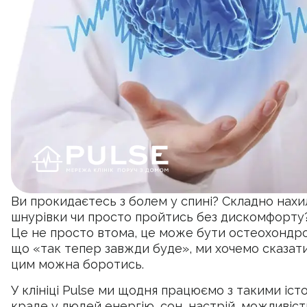
Ви прокидаєтесь з болем у спині? Складно нахил
шнурівки чи просто пройтись без дискомфорту
Це не просто втома, це може бути остеохондро
що «так тепер завжди буде», ми хочемо сказати 
цим можна боротись.
У клініці Pulse ми щодня працюємо з такими істо
краде у людей енергію, сон, настрій, можливіст