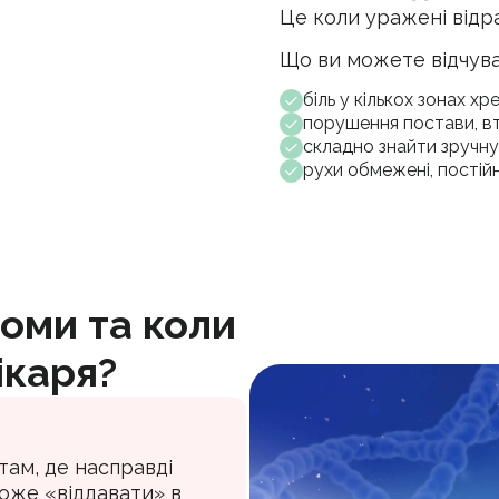
Це коли уражені відраз
Що ви можете відчува
біль у кількох зонах хр
порушення постави, вт
складно знайти зручну 
рухи обмежені, постій
оми та коли
ікаря?
там, де насправді
оже «віддавати» в