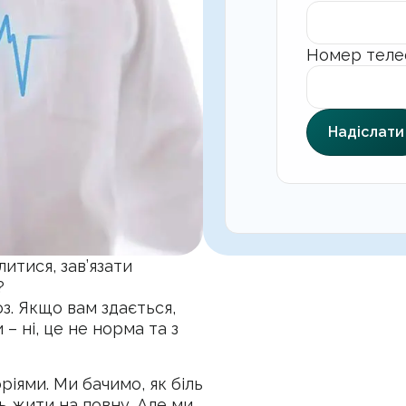
Номер теле
Надіслати
итися, зав’язати
?
з. Якщо вам здається,
– ні, це не норма та з
ріями. Ми бачимо, як біль
ь жити на повну. Але ми