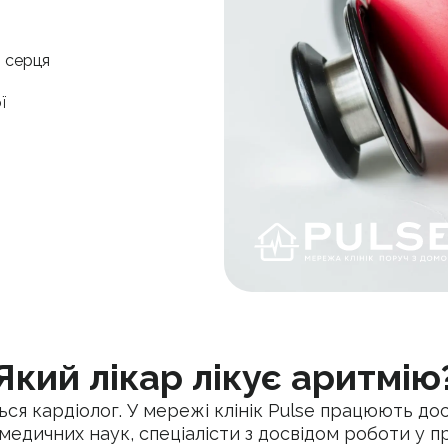
” серця
ї
Який лікар лікує аритмію
ся кардіолог. У мережі клінік Pulse працюють до
медичних наук, спеціалісти з досвідом роботи у п