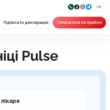
UA
Підписати декларацію
Записатися на прийом
іці Pulse
 лікаря