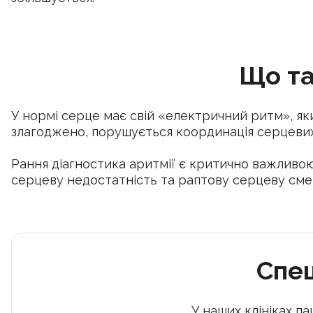
Що та
У нормі серце має свій «електричний ритм», як
злагоджено, порушується координація серцевих
Рання діагностика аритмії є критично важливою
серцеву недостатність та раптову серцеву сме
Спец
У наших клініках п