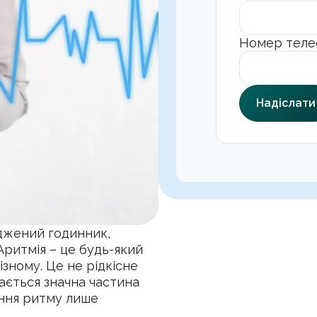
Номер теле
Надіслати
джений годинник,
Аритмія – це будь-який
ізному. Це не рідкісне
ається значна частина
ення ритму лише