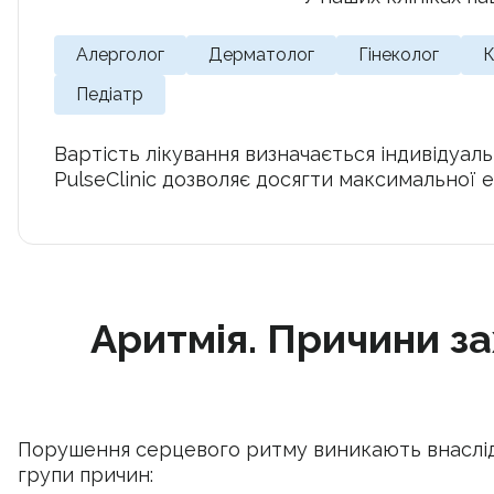
Алерголог
Дерматолог
Гінеколог
К
Педіатр
Вартість лікування визначається індивідуал
PulseClinic дозволяє досягти максимальної 
Аритмія. Причини з
Порушення серцевого ритму виникають внаслідок
групи причин: