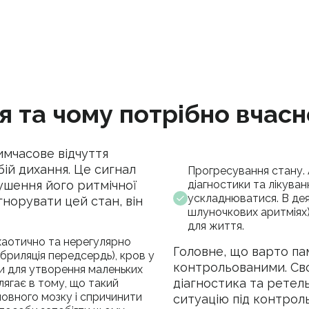
 та чому потрібно вчасн
имчасове відчуття
бій дихання. Це сигнал
Прогресування стану. 
діагностики та лікува
рушення його ритмічної
ускладнюватися. В дея
гнорувати цей стан, він
шлуночкових аритміях
для життя.
хаотично та нерегулярно
Головне, що варто пам
бриляція передсердь), кров у
контрольованими. Сво
и для утворення маленьких
діагностика та ретел
лягає в тому, що такий
овного мозку і спричинити
ситуацію під контрол