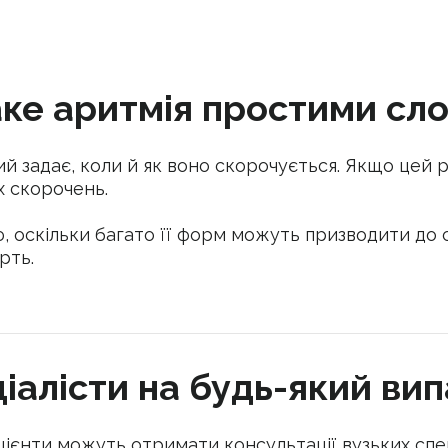
ке аритмія простими сл
ий задає, коли й як воно скорочується. Якщо цей
 скорочень.
, оскільки багато її форм можуть призводити до 
рть.
іалісти на будь-який ви
ацієнти можуть отримати консультації вузьких спец