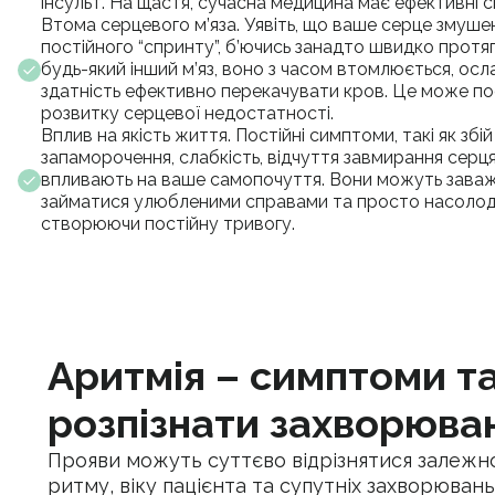
інсульт. На щастя, сучасна медицина має ефективні с
Втома серцевого м’яза. Уявіть, що ваше серце змуш
постійного “спринту”, б’ючись занадто швидко протяг
будь-який інший м’яз, воно з часом втомлюється, осл
здатність ефективно перекачувати кров. Це може п
розвитку серцевої недостатності.
Вплив на якість життя. Постійні симптоми, такі як збі
запаморочення, слабкість, відчуття завмирання серц
впливають на ваше самопочуття. Вони можуть заваж
займатися улюбленими справами та просто насоло
створюючи постійну тривогу.
Аритмія – симптоми та
розпізнати захворюва
Прояви можуть суттєво відрізнятися залежн
ритму, віку пацієнта та супутніх захворювань