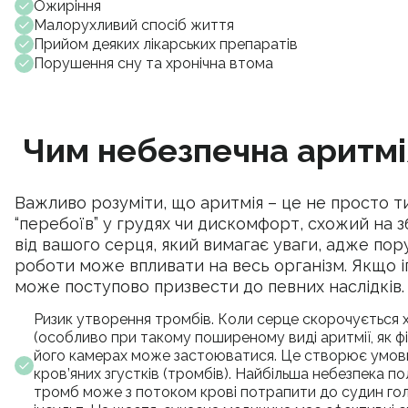
Ожиріння
Малорухливий спосіб життя
Прийом деяких лікарських препаратів
Порушення сну та хронічна втома
Чим небезпечна аритмія
Важливо розуміти, що аритмія – це не просто т
“перебоїв” у грудях чи дискомфорт, схожий на з
від вашого серця, який вимагає уваги, адже по
роботи може впливати на весь організм. Якщо і
може поступово призвести до певних наслідків.
Ризик утворення тромбів. Коли серце скорочується 
(особливо при такому поширеному виді аритмії, як фі
його камерах може застоюватися. Це створює умов
кров’яних згустків (тромбів). Найбільша небезпека по
тромб може з потоком крові потрапити до судин гол