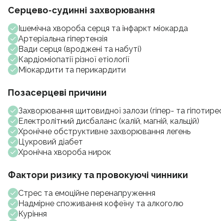
Серцево-судинні захворювання
Ішемічна хвороба серця та інфаркт міокарда
Артеріальна гіпертензія
Вади серця (вроджені та набуті)
Кардіоміопатії різної етіології
Міокардити та перикардити
Позасерцеві причини
Захворювання щитовидної залози (гіпер- та гіпотире
Електролітний дисбаланс (калій, магній, кальцій)
Хронічне обструктивне захворювання легень
Цукровий діабет
Хронічна хвороба нирок
Фактори ризику та провокуючі чинники
Стрес та емоційне перенапруження
Надмірне споживання кофеїну та алкоголю
Куріння