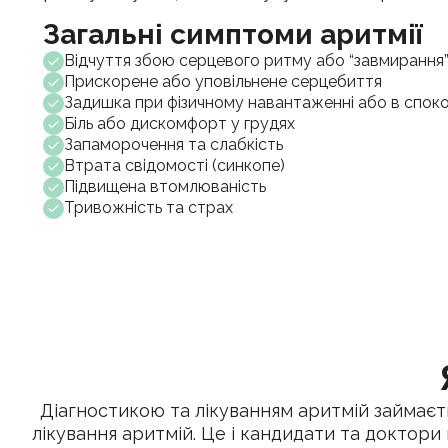
Загальні симптоми аритмії
Відчуття збою серцевого ритму або “завмирання
Прискорене або уповільнене серцебиття
Задишка при фізичному навантаженні або в споко
Біль або дискомфорт у грудях
Запаморочення та слабкість
Втрата свідомості (синкопе)
Підвищена втомлюваність
Тривожність та страх
Діагностикою та лікуванням аритмій займаєть
лікування аритмій. Це і кандидати та доктори 