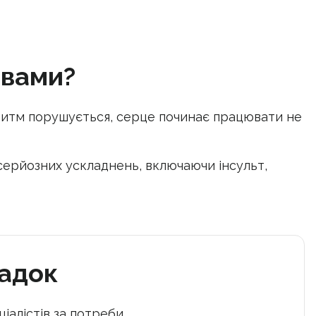
овами?
 ритм порушується, серце починає працювати не
серйозних ускладнень, включаючи інсульт,
падок
іалістів за потреби