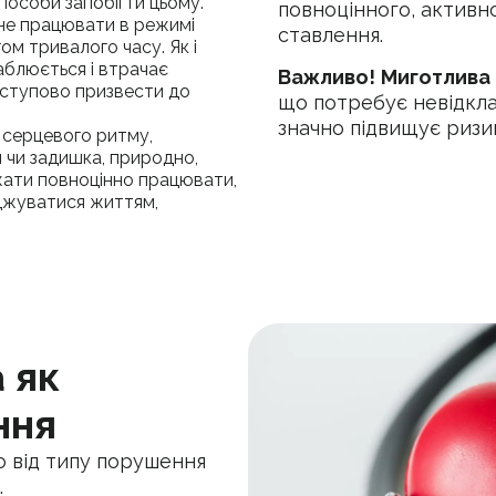
пособи запобігти цьому.
повноцінного, активн
ене працювати в режимі
ставлення.
ом тривалого часу. Як і
аблюється і втрачає
Важливо!
Миготлива 
оступово призвести до
що потребує невідкла
значно підвищує ризи
й серцевого ритму,
я чи задишка, природно,
ати повноцінно працювати,
джуватися життям,
 як
ння
о від типу порушення
.