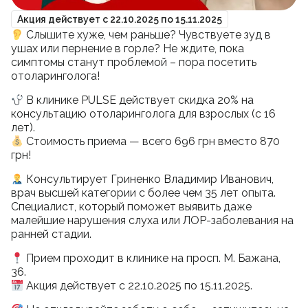
Психотерапия
Акционные предложения
Facebook
Instagram
Telegram
Акция действует с 22.10.2025 по 15.11.2025
Стоматология
Партнерство
Слышите хуже, чем раньше? Чувствуете зуд в
Гинекология
Франшиза
ушах или пернение в горле? Не ждите, пока
Урология
Вакансии
симптомы станут проблемой – пора посетить
Стоматология
Проктология
Блог
отоларинголога!
Эндокринология
Контакты
Отоларингология
Франшиза
В клинике PULSE действует скидка 20% на
Дерматовенерология
консультацию отоларинголога для взрослых (с 16
Кардиология
лет).
Записаться на прийом
Неврология
Стоимость приема — всего 696 грн вместо 870
Ортопедія і травматологія
грн!
Гастроэнтерология
Подписать декларацию
Вакцинация
Консультирует Гриненко Владимир Иванович,
Выдача справок
врач высшей категории с более чем 35 лет опыта.
Косметология
Специалист, который поможет выявить даже
Массаж и реабилитация
малейшие нарушения слуха или ЛОР-заболевания на
Анализы
ранней стадии.
Электронные рецепты
Онлайн консультация
Прием проходит в клинике на просп. М. Бажана,
36.
Акция действует с 22.10.2025 по 15.11.2025.