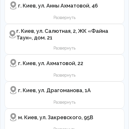
Психотерапия
г. Киев, ул. Анны Ахматовой, 46
Акционные предложения
Facebook
Instagram
Telegram
Стоматология
Партнерство
Гинекология
Франшиза
Развернуть
Урология
Вакансии
Стоматология
Проктология
Блог
г. Киев, ул. Салютная, 2, ЖК «Файна
Эндокринология
Контакты
Таун», дом. 21
Отоларингология
Франшиза
Дерматовенерология
Развернуть
Кардиология
Записаться на прийом
Неврология
Ортопедія і травматологія
г. Киев, ул. Ахматовой, 22
Гастроэнтерология
Подписать декларацию
Вакцинация
Развернуть
Выдача справок
Косметология
г. Киев, ул. Драгоманова, 1А
Массаж и реабилитация
Анализы
Электронные рецепты
Развернуть
Онлайн консультация
м. Киев, ул. Закревского, 95В