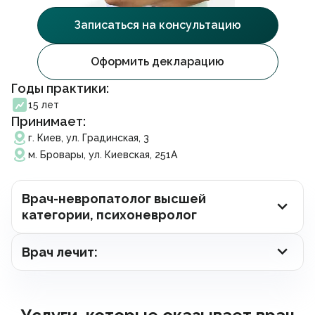
Психотерапия
Акционные предложения
Facebook
Instagram
Telegram
Записаться на консультацию
Стоматология
Партнерство
Гинекология
Франшиза
Урология
Вакансии
Оформить декларацию
Стоматология
Проктология
Блог
Эндокринология
Контакты
Годы практики:
Отоларингология
Франшиза
15 лет
Дерматовенерология
Принимает:
Кардиология
Записаться на прийом
Неврология
г. Киев, ул. Градинская, 3
Ортопедія і травматологія
м. Бровары, ул. Киевская, 251А
Гастроэнтерология
Подписать декларацию
Вакцинация
Выдача справок
Врач-невропатолог высшей
Косметология
категории, психоневролог
Массаж и реабилитация
Анализы
Электронные рецепты
Врач лечит:
Онлайн консультация