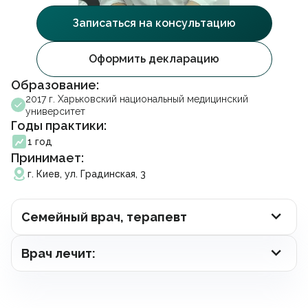
Психотерапия
Акционные предложения
Facebook
Instagram
Telegram
Записаться на консультацию
Стоматология
Партнерство
Гинекология
Франшиза
Урология
Вакансии
Оформить декларацию
Стоматология
Проктология
Блог
Эндокринология
Контакты
Образование:
Отоларингология
Франшиза
2017 г. Харьковский национальный медицинский
Дерматовенерология
университет
Кардиология
Годы практики:
Записаться на прийом
Неврология
1 год
Ортопедія і травматологія
Принимает:
Гастроэнтерология
Подписать декларацию
г. Киев, ул. Градинская, 3
Вакцинация
Выдача справок
Косметология
Семейный врач, терапевт
Массаж и реабилитация
Анализы
Электронные рецепты
Врач лечит:
Онлайн консультация